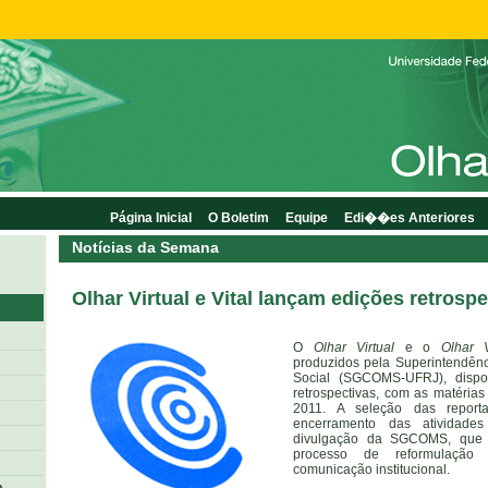
Página Inicial
O Boletim
Equipe
Edi��es Anteriores
Notícias da Semana
2
Olhar Virtual e Vital lançam edições retrosp
O
Olhar Virtual
e o
Olhar V
produzidos pela Superintendên
Social (SGCOMS-UFRJ), dispon
retrospectivas, com as matéria
2011. A seleção das repor
encerramento das atividade
divulgação da SGCOMS, que
processo de reformulação
comunicação institucional.