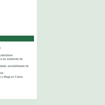
s
ustentável
ora do ambiente de
edade: possibilidade de
ele
rá o MagLev Cobra