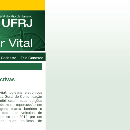
Cadastro
Fale Conosco
ectivas
ital
, boletins eletrônicos
cia Geral de Comunicação
ibilizaram suas edições
s de maior repercussão em
tagens marca também o
s dos dois veículos de
 passa em 2012 por um
 de suas políticas de