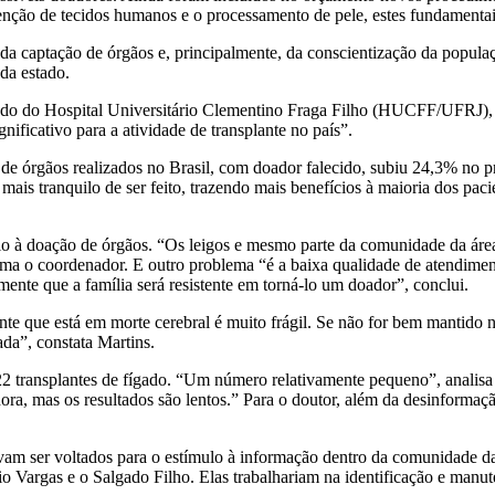
tenção de tecidos humanos e o processamento de pele, estes fundamentai
 da captação de órgãos e, principalmente, da conscientização da popula
ada estado.
ado do Hospital Universitário Clementino Fraga Filho (HUCFF/UFRJ), “
ificativo para a atividade de transplante no país”.
 de órgãos realizados no Brasil, com doador falecido, subiu 24,3% n
is tranquilo de ser feito, trazendo mais benefícios à maioria dos pacie
o à doação de órgãos. “Os leigos e mesmo parte da comunidade da áre
afirma o coordenador. E outro problema “é a baixa qualidade de atendi
mente que a família será resistente em torná-lo um doador”, conclui.
oente que está em morte cerebral é muito frágil. Se não for bem mantido
da”, constata Martins.
 22 transplantes de fígado. “Um número relativamente pequeno”, analis
a, mas os resultados são lentos.” Para o doutor, além da desinformação,
evam ser voltados para o estímulo à informação dentro da comunidade d
o Vargas e o Salgado Filho. Elas trabalhariam na identificação e manut