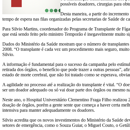
possíveis doadores, cirurgias para ob
Desta maneira, a partir do incremento
tempo de espera nas filas organizadas pelas secretarias de Saúde de c
Para Silvio Martins, coordenador do Programa de Transplante de Fíg
que está sendo feito pelo ministro Temporão é inegavelmente muito sign
Dados do Ministério da Saúde mostram que o número de transplantes
2008. “O transplante é cada vez um procedimento mais seguro, muito ma
Silvio.
A informação é fundamental para o sucesso da campanha pelo estímul
retirada dos órgãos, o benefício que pode trazer a outras pessoas”, 
estado de morte cerebral, que não foi tratado como se esperava, obvia
A agilidade no processo até a realização do transplante é vital. “O d
ser um doador adequado ou só vai doar parte dos órgãos ou mesmo na
Neste ano, o Hospital Universitário Clementino Fraga Filho realizou
doação de órgãos, porém a gente sente que começa a haver certa melhor
intensiva para manter adequadamente os doadores.
Silvio acredita que os novos investimentos do Ministério da Saúde d
setores de emergência, como o Souza Guiar, o Miguel Couto, o Getúli