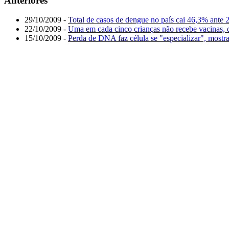
Anteriores
29/10/2009 -
Total de casos de dengue no país cai 46,3% ante 
22/10/2009 -
Uma em cada cinco crianças não recebe vacinas,
15/10/2009 -
Perda de DNA faz célula se "especializar", most