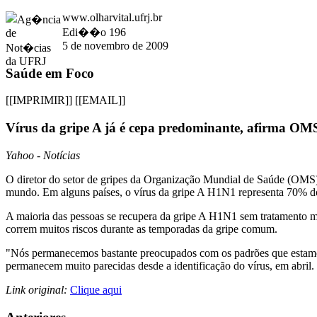
www.olharvital.ufrj.br
Edi��o 196
5 de novembro de 2009
Saúde em Foco
[[IMPRIMIR]]
[[EMAIL]]
Vírus da gripe A já é cepa predominante, afirma OM
Yahoo - Notícias
O diretor do setor de gripes da Organização Mundial de Saúde (OMS),
mundo. Em alguns países, o vírus da gripe A H1N1 representa 70% do
A maioria das pessoas se recupera da gripe A H1N1 sem tratamento 
correm muitos riscos durante as temporadas da gripe comum.
"Nós permanecemos bastante preocupados com os padrões que estamos n
permanecem muito parecidas desde a identificação do vírus, em abril.
Link original:
Clique aqui