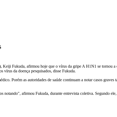
S
 Keiji Fukuda, afirmou hoje que o vírus da gripe A H1N1 se tornou a c
s vírus da doença pesquisados, disse Fukuda.
médico. Porém as autoridades de saúde continuam a notar casos grave
otando", afirmou Fukuda, durante entrevista coletiva. Segundo ele, o