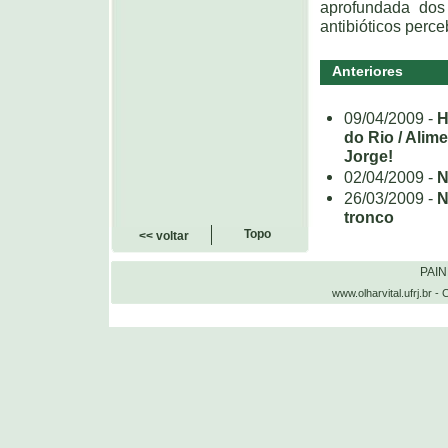
aprofundada dos
antibióticos perce
Anteriores
09/04/2009 -
H
do Rio / Alim
Jorge!
02/04/2009 -
N
26/03/2009 -
N
tronco
Topo
<< voltar
PAI
www.olharvital.ufrj.b