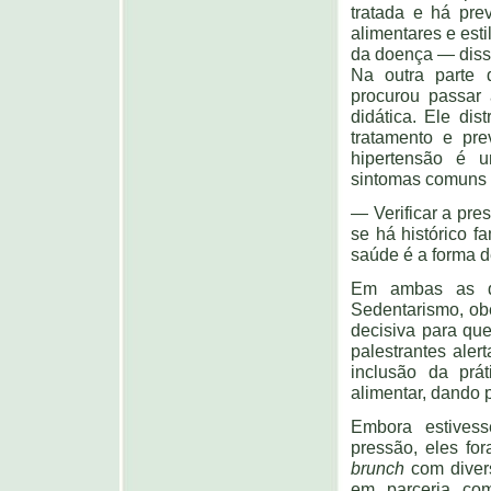
tratada e há pr
alimentares e est
da doença — diss
Na outra parte d
procurou passar 
didática. Ele dis
tratamento e pr
hipertensão é u
sintomas comuns a
— Verificar a pre
se há histórico 
saúde é a forma d
Em ambas as do
Sedentarismo, ob
decisiva para qu
palestrantes aler
inclusão da prá
alimentar, dando 
Embora estives
pressão, eles fo
brunch
com divers
em parceria co