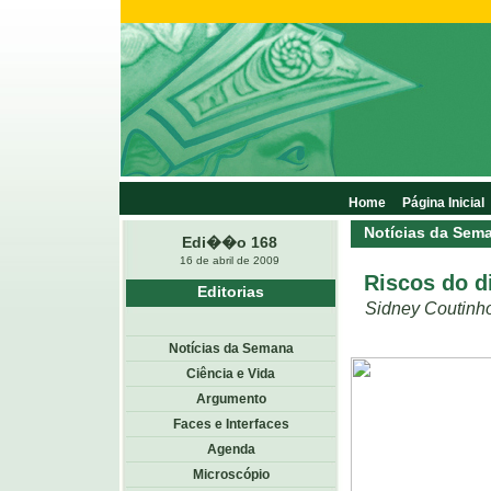
Home
Página Inicial
Notícias da Sem
Edi��o 168
16 de abril de 2009
Riscos do d
Editorias
Sidney Coutinh
Notícias da Semana
Ciência e Vida
Argumento
Faces e Interfaces
Agenda
Microscópio