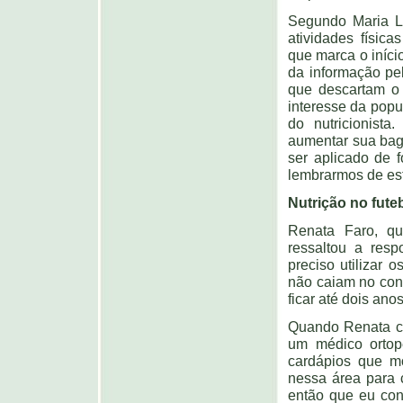
Segundo Maria Lu
atividades física
que marca o iníci
da informação pel
que descartam o 
interesse da pop
do nutricionista
aumentar sua bag
ser aplicado de 
lembrarmos de est
Nutrição no fute
Renata Faro, qu
ressaltou a resp
preciso utilizar
não caiam no cont
ficar até dois ano
Quando Renata ch
um médico ortope
cardápios que mo
nessa área para 
então que eu cont