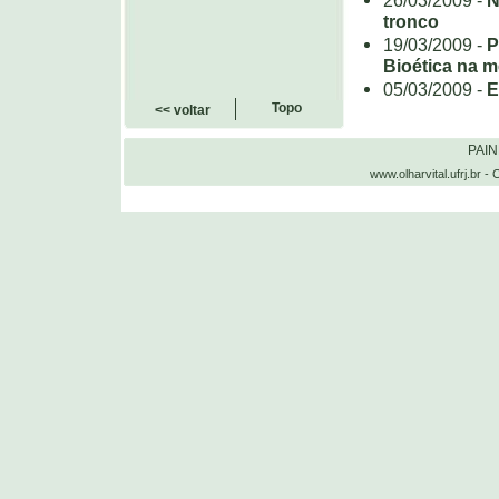
26/03/2009 -
N
tronco
19/03/2009 -
P
Bioética na m
05/03/2009 -
E
Topo
<< voltar
PAI
www.olharvital.ufrj.b