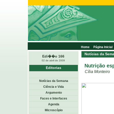
Home
Página Inicial
Notícias da Sem
Edi��o 166
02 de abril de 2009
Nutrição es
Editorias
Cília Monteiro
Notícias da Semana
Ciência e Vida
Argumento
Faces e Interfaces
Agenda
Microscópio