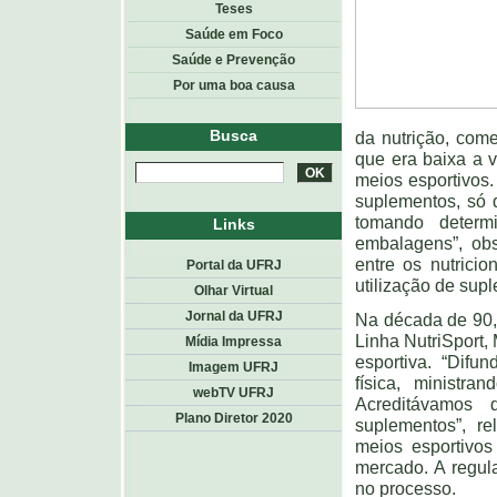
Teses
Saúde em Foco
Saúde e Prevenção
Por uma boa causa
Busca
da nutrição, com
que era baixa a v
meios esportivos.
suplementos, só 
tomando determ
Links
embalagens”, ob
entre os nutrici
Portal da UFRJ
utilização de sup
Olhar Virtual
Jornal da UFRJ
Na década de 90,
Linha NutriSport,
Mídia Impressa
esportiva. “Difu
Imagem UFRJ
física, ministr
webTV UFRJ
Acreditávamos 
Plano Diretor 2020
suplementos”, re
meios esportivo
mercado. A regu
no processo.