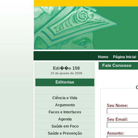
Home
Página Inicial
Fale Conosco
Edi��o 158
15 de janeiro de 2008
Editorias
Ciência e Vida
Argumento
Seu Nome:
Faces e Interfaces
Agenda
Seu Email:
Saúde em Foco
Assunto:
Saúde e Prevenção