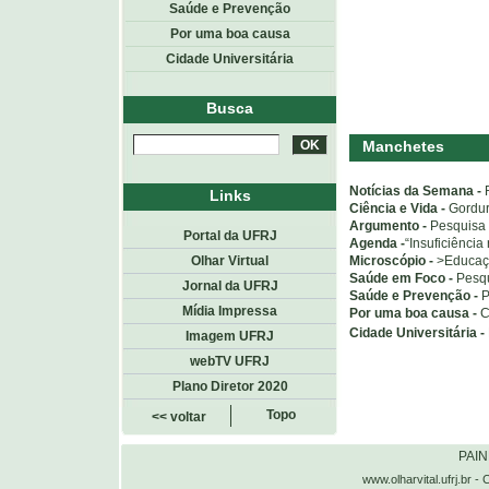
Saúde e Prevenção
Por uma boa causa
Cidade Universitária
Busca
Manchetes
Notícias da Semana -
Links
Ciência e Vida -
Gordur
Argumento -
Pesquisa 
Portal da UFRJ
Agenda -
“Insuficiência
Microscópio -
>Educaçã
Olhar Virtual
Saúde em Foco -
Pesqu
Jornal da UFRJ
Saúde e Prevenção -
P
Mídia Impressa
Por uma boa causa -
C
Cidade Universitária -
Imagem UFRJ
webTV UFRJ
Plano Diretor 2020
Topo
<< voltar
PAI
www.olharvital.ufrj.b