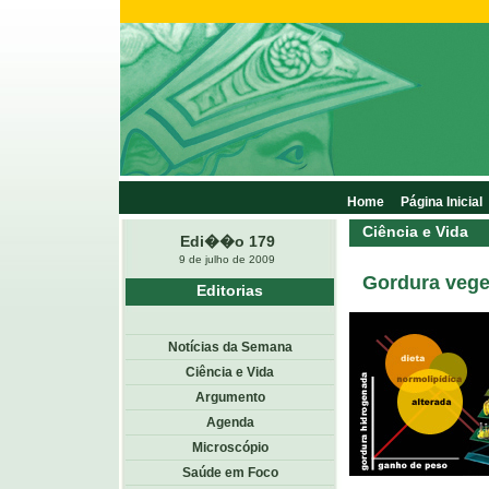
Home
Página Inicial
Ciência e Vida
Edi��o 179
9 de julho de 2009
Gordura vege
Editorias
Notícias da Semana
Ciência e Vida
Argumento
Agenda
Microscópio
Saúde em Foco