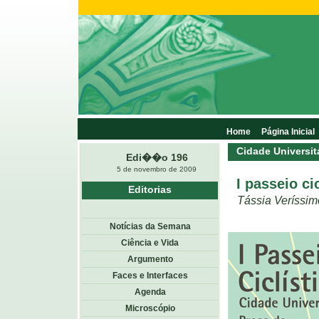
Home
Página Inicial
Cidade Universit
Edi��o 196
5 de novembro de 2009
I passeio ci
Editorias
Tássia Veríssim
Notícias da Semana
Ciência e Vida
Argumento
Faces e Interfaces
Agenda
Microscópio