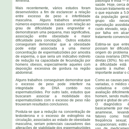
feminina.
patologia é vista — i
saúde. Hoje, cerca d
Mais recentemente, vários estudos foram
buscam tratamento em
desenvolvidos a fim de esclarecer a relação
o que equivale a 5.
entre excesso de peso e infertilidade
da população gera
masculina. Alguns trabalhos analisaram
grupo vão neces
números expressivos de casais com relação ao
reprodução assistid
grau de dificuldade para engravidar e
custo elevado, seja 
demonstraram uma pequena, mas significativa,
por falha em alca
associação entre obesidade e maior
tratamento convencio
dificuldade para concepção. Outros estudos
conseguiram demonstrar que a obesidade
Estima-se que ent
pode estar associada a uma menor
possam ter dificul
concentração de espermatozóides por amostra
origem do problema 
de esperma, o que seria um indicativo indireto
causa ovariana (30%
de redução na capacidade de fecundação por
diretas (30%). No e
homens obesos, especialmente aqueles com
a dificuldade está
deposição excessiva de gordura na região
quanto à mulher. 
abdominal.
importante avaliar o c
Alguns trabalhos conseguiram demonstrar que
Como as causas para 
o excesso de peso pode interferir na
variadas, o médico 
integridade do DNA contido nos
cuidadosa e cole
espermatozóides. Por outro lado, estudos que
avaliação dificilmen
buscaram associar a mobilidade dos
homem, sendo muito 
espermatozóides com o excesso de peso não
geral e global de um c
trouxeram resultados conclusivos.
O diagnóstico é 
basicamente por me
Postula-se que a redução na concentração de
anamnese, levand
testosterona e o excesso de estrogênio na
fatores como: his
circulação, associados ao estado de obesidade
freqüência sexual;
masculina, seriam potenciais causadores das
ocupacionais; estilo d
alterações de viabilidade dos espermatozóides
uso de medicament