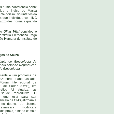
8 numa conferência sobre
aliou o Índice de Massa
te dois mil voluntários do
am que indivíduos com IMC
matozóides normais quando
, o
Olhar Vital
convidou o
ersitário Clementino Fraga
ção Humana do Instituto de
ges de Souza
stituto de Ginecologia da
pelo setor de Reprodução
de Ginecologia
ualmente é um problema de
dezembro do ano passado,
Fórum Internacional da
al de Saúde (OMS), em
etivo foi atualizar as
 saúde reprodutiva. O
o, que está para sair
hancela da OMS, afirmará a
 uma doença do sistema
 afirmativa modificará
dio prazo, o modo como a