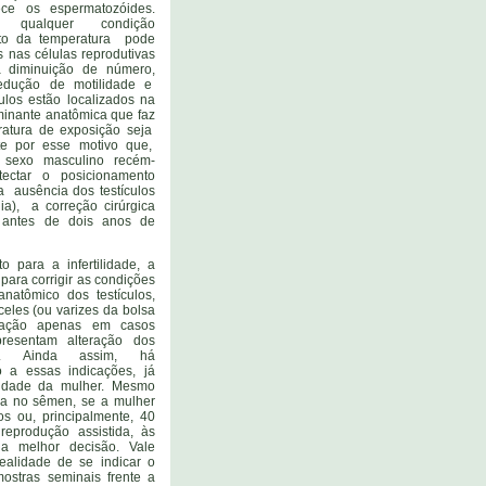
ece os espermatozóides.
e, qualquer condição
to da temperatura pode
s nas células reprodutivas
 diminuição de número,
dução de motilidade e
culos estão localizados na
rminante anatômica que faz
atura de exposição seja
e por esse motivo que,
sexo masculino recém-
ectar o posicionamento
a ausência dos testículos
dia), a correção cirúrgica
 antes de dois anos de
o para a infertilidade, a
 para corrigir as condições
natômico dos testículos,
eles (ou varizes da bolsa
icação apenas em casos
resentam alteração dos
is. Ainda assim, há
o a essas indicações, já
dade da mulher. Mesmo
ra no sêmen, se a mulher
os ou, principalmente, 40
reprodução assistida, às
a melhor decisão. Vale
ealidade de se indicar o
ostras seminais frente a