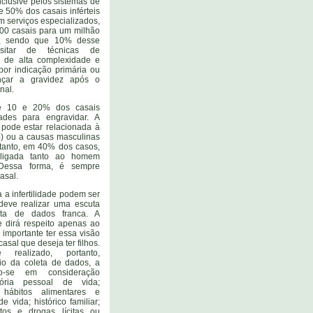
nclusive pelos sistemas de
e 50% dos casais inférteis
 serviços especializados,
000 casais para um milhão
l, sendo que 10% desse
sitar de técnicas de
a de alta complexidade e
por indicação primária ou
nçar a gravidez após o
nal.
re 10 e 20% dos casais
dades para engravidar. A
pode estar relacionada à
) ou a causas masculinas
ntanto, em 40% dos casos,
 ligada tanto ao homem
Dessa forma, é sempre
asal.
a infertilidade podem ser
deve realizar uma escuta
ta de dados franca. A
te dirá respeito apenas ao
importante ter essa visão
asal que deseja ter filhos.
realizado, portanto,
io da coleta de dados, a
o-se em consideração
tória pessoal de vida;
 hábitos alimentares e
e vida; histórico familiar;
os e drogas lícitas ou