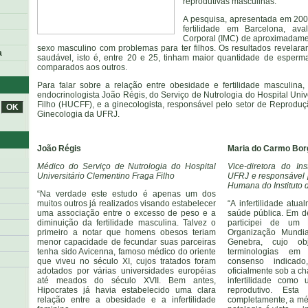
reprodutivas masculinas.
A pesquisa, apresentada em 200
fertilidade em Barcelona, av
Corporal (IMC) de aproximadamen
sexo masculino com problemas para ter filhos. Os resultados revelar
a
saudável, isto é, entre 20 e 25, tinham maior quantidade de esper
comparados aos outros.
Para falar sobre a relação entre obesidade e fertilidade masculina
endocrinologista João Régis, do Serviço de Nutrologia do Hospital Univ
Filho (HUCFF), e a ginecologista, responsável pelo setor de Reprodu
Ginecologia da UFRJ.
João Régis
Maria do Carmo Bor
Médico do Serviço de Nutrologia do Hospital
Vice-diretora do In
Universitário Clementino Fraga Filho
UFRJ e responsável 
Humana do Instituto 
“Na verdade este estudo é apenas um dos
muitos outros já realizados visando estabelecer
“A infertilidade at
uma associação entre o excesso de peso e a
saúde pública. Em 
diminuição da fertilidade masculina. Talvez o
participei de um 
primeiro a notar que homens obesos teriam
Organização Mundi
menor capacidade de fecundar suas parceiras
Genebra, cujo obj
tenha sido Avicenna, famoso médico do oriente
terminologias em
que viveu no século XI, cujos tratados foram
consenso indicad
adotados por várias universidades européias
oficialmente sob a c
até meados do século XVII. Bem antes,
infertilidade como
Hipocrates já havia estabelecido uma clara
reprodutivo. Esta
relação entre a obesidade e a infertilidade
completamente, a mé