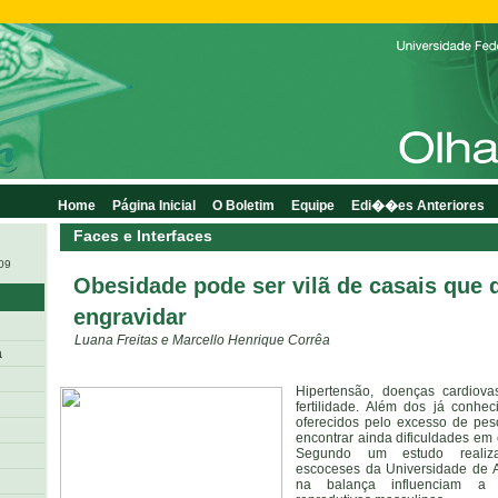
Home
Página Inicial
O Boletim
Equipe
Edi��es Anteriores
Faces e Interfaces
009
Obesidade pode ser vilã de casais que
engravidar
Luana Freitas e Marcello Henrique Corrêa
a
Hipertensão, doenças cardiov
fertilidade. Além dos já conhe
oferecidos pelo excesso de p
encontrar ainda dificuldades em 
Segundo um estudo realiza
escoceses da Universidade de A
na balança influenciam a 