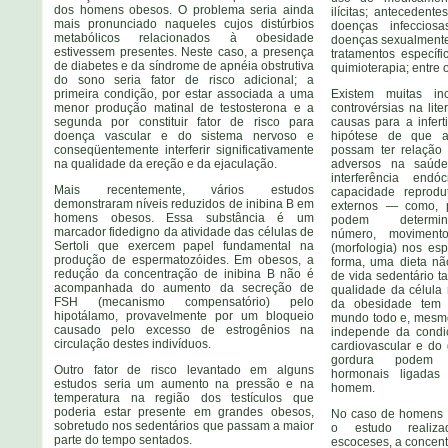
dos homens obesos. O problema seria ainda
ilícitas; anteceden
mais pronunciado naqueles cujos distúrbios
doenças infeccios
metabólicos relacionados à obesidade
doenças sexualmente 
estivessem presentes. Neste caso, a presença
tratamentos específi
de diabetes e da síndrome de apnéia obstrutiva
quimioterapia; entre 
do sono seria fator de risco adicional; a
primeira condição, por estar associada a uma
Existem muitas i
menor produção matinal de testosterona e a
controvérsias na lite
segunda por constituir fator de risco para
causas para a infert
doença vascular e do sistema nervoso e
hipótese de que as
conseqüentemente interferir significativamente
possam ter relação
na qualidade da ereção e da ejaculação.
adversos na saúd
interferência end
Mais recentemente, vários estudos
capacidade reprodut
demonstraram níveis reduzidos de inibina B em
externos — como, 
homens obesos. Essa substância é um
podem determi
marcador fidedigno da atividade das células de
número, movimento
Sertoli que exercem papel fundamental na
(morfologia) nos e
produção de espermatozóides. Em obesos, a
forma, uma dieta nã
redução da concentração de inibina B não é
de vida sedentário t
acompanhada do aumento da secreção de
qualidade da célula 
FSH (mecanismo compensatório) pelo
da obesidade tem 
hipotálamo, provavelmente por um bloqueio
mundo todo e, mesmo
causado pelo excesso de estrogênios na
independe da condiç
circulação destes indivíduos.
cardiovascular e do 
gordura podem d
Outro fator de risco levantado em alguns
hormonais ligadas
estudos seria um aumento na pressão e na
homem.
temperatura na região dos testículos que
poderia estar presente em grandes obesos,
No caso de homens 
sobretudo nos sedentários que passam a maior
o estudo realiza
parte do tempo sentados.
escoceses, a concent