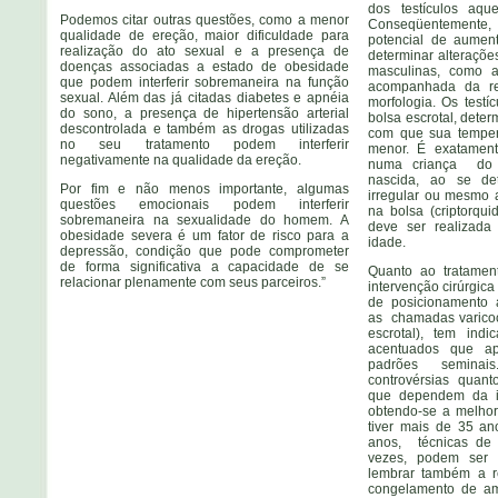
dos testículos aqu
Podemos citar outras questões, como a menor
Conseqüentement
qualidade de ereção, maior dificuldade para
potencial de aumen
realização do ato sexual e a presença de
determinar alteraçõe
doenças associadas a estado de obesidade
masculinas, como a
que podem interferir sobremaneira na função
acompanhada da re
sexual. Além das já citadas diabetes e apnéia
morfologia. Os testí
do sono, a presença de hipertensão arterial
bolsa escrotal, dete
descontrolada e também as drogas utilizadas
com que sua temper
no seu tratamento podem interferir
menor. É exatament
negativamente na qualidade da ereção.
numa criança do 
nascida, ao se det
Por fim e não menos importante, algumas
irregular ou mesmo 
questões emocionais podem interferir
na bolsa (criptorqui
sobremaneira na sexualidade do homem. A
deve ser realizada
obesidade severa é um fator de risco para a
idade.
depressão, condição que pode comprometer
de forma significativa a capacidade de se
Quanto ao tratament
relacionar plenamente com seus parceiros.”
intervenção cirúrgica
de posicionamento a
as chamadas varicoc
escrotal), tem ind
acentuados que ap
padrões semina
controvérsias quant
que dependem da i
obtendo-se a melho
tiver mais de 35 an
anos, técnicas de 
vezes, podem ser 
lembrar também a r
congelamento de am