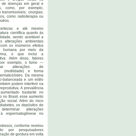
tes de doenças em geral e
as, como, por exemplo,
transmissíveis; cirurgias;
cos, como radioterapia ou
outros.
ncertezas e até mesmo
ratura científica quanto às
ilidade, sendo aceitável a
 alterações ambientais
 com os inúmeros efeitos
e humana por meio da
ócrina, o que inclui a
iva. Além disso, fatores
por exemplo, o fumo —
nar alterações de
 (motilidade) e forma
spermatozóides. Da mesma
o-balanceada e um estilo
ambém podem interferir na
reprodutiva. A prevalência
aumentado bastante no
 no Brasil, esse aumento
ão social. Além do risco
diabetes, os depósitos de
eterminar alterações
 à espermatogênese no
obesos, conforme revelou
do por pesquisadores
ração de gordura em volta