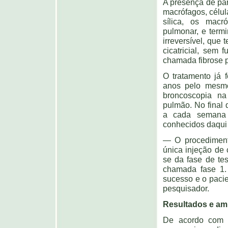
A presença de part
macrófagos, célul
sílica, os mac
pulmonar, e term
irreversível, que
cicatricial, sem
chamada fibrose p
O tratamento já 
anos pelo mesmo
broncoscopia na
pulmão. No final d
a cada semana 
conhecidos daqui
— O procediment
única injeção de 
se da fase de te
chamada fase 1.
sucesso e o pacie
pesquisador.
Resultados e am
De acordo com Ma