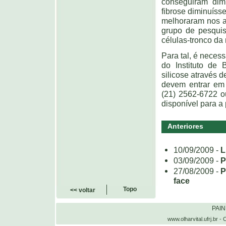
conseguiram dim
fibrose diminuíss
melhoraram nos a
grupo de pesquisa
células-tronco da
Para tal, é neces
do Instituto de
silicose através 
devem entrar em 
(21) 2562-6722 o
disponível para a
Anteriores
10/09/2009 -
L
03/09/2009 -
P
27/08/2009 -
P
face
Topo
<< voltar
PAI
www.olharvital.ufrj.b