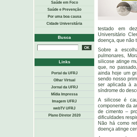
Saúde em Foco
Saúde e Prevenção
Por uma boa causa
Cidade Universitária
testado em dez
Universitário Cl
Busca
doença, que não t
Sobre a escolha
pulmonares, Mor
silicose atinge m
Links
que, no passado,
ainda hoje um gr
Portal da UFRJ
sendo nosso prim
Olhar Virtual
ser aplicada à 
Jornal da UFRJ
síndrome do desco
Mídia Impressa
A silicose é ca
Imagem UFRJ
componente da are
webTV UFRJ
de cimento – pr
Plano Diretor 2020
dificuldades respi
Não há como reti
doença atinge cer