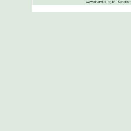
www.olharvital.ufrj.br - Supe