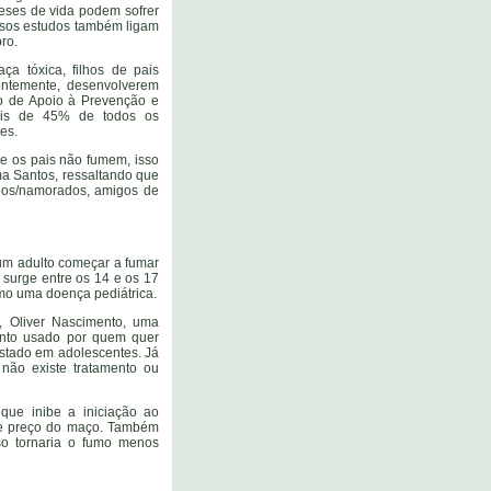
meses de vida podem sofrer
ersos estudos também ligam
ro.
a tóxica, filhos de pais
ntemente, desenvolverem
o de Apoio à Prevenção e
ais de 45% de todos os
es.
ue os pais não fumem, isso
ma Santos, ressaltando que
gos/namorados, amigos de
um adulto começar a fumar
 surge entre os 14 e os 17
smo uma doença pediátrica.
, Oliver Nascimento, uma
ento usado por quem quer
testado em adolescentes. Já
não existe tratamento ou
que inibe a iniciação ao
de preço do maço. Também
sso tornaria o fumo menos