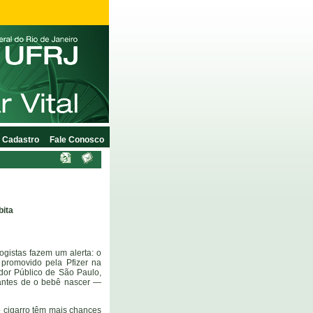
Cadastro
Fale Conosco
bita
gistas fazem um alerta: o
promovido pela Pfizer na
or Público de São Paulo,
antes de o bebê nascer —
 cigarro têm mais chances