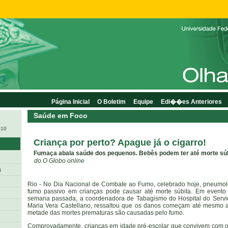
Página Inicial
O Boletim
Equipe
Edi��es Anteriores
Saúde em Foco
010
Criança por perto? Apague já o cigarro!
Fumaça abala saúde dos pequenos. Bebês podem ter até morte sú
do O Globo online
a
Rio - No Dia Nacional de Combate ao Fumo, celebrado hoje, pneumolo
fumo passivo em crianças pode causar até morte súbita. Em evento 
semana passada, a coordenadora de Tabagismo do Hospital do Servid
Maria Vera Castellano, ressaltou que os danos começam até mesmo 
metade das mortes prematuras são causadas pelo fumo.
Comprovadamente, crianças em idade pré-escolar que convivem com o