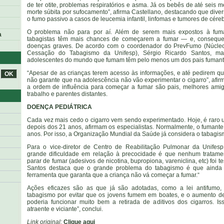
de ter otite, problemas respiratórios e asma. Já os bebês de até seis 
morte súbita por sufocamento”, afirma Castellano, destacando que div
o fumo passivo a casos de leucemia infantil, linfomas e tumores de céreb
O problema não para por aí. Além de serem mais expostos à fumaç
a
tabagistas têm mais chances de começarem a fumar — e, conseque
doenças graves. De acordo com o coordenador do PrevFumo (Núcle
Cessação do Tabagismo da Unifesp), Sérgio Ricardo Santos, m
adolescentes do mundo que fumam têm pelo menos um dos pais fumant
“Apesar de as crianças terem acesso às informações, e até pedirem q
não garante que na adolescência não vão experimentar o cigarro”, afir
a ordem de influência para começar a fumar são pais, melhores ami
trabalho e parentes distantes.
DOENÇA PEDIÁTRICA
Cada vez mais cedo o cigarro vem sendo experimentado. Hoje, é raro 
depois dos 21 anos, afirmam os especialistas. Normalmente, o fumante
anos. Por isso, a Organização Mundial da Saúde já considera o tabagi
Para o vice-diretor de Centro de Reabilitação Pulmonar da Unifesp
grande dificuldade em relação à precocidade é que nenhum tratam
parar de fumar (adesivos de nicotina, bupropiona, vareniclina, etc) foi 
Santos destaca que o grande problema do tabagismo é que ainda 
ferramenta que garanta que a criança não vá começar a fumar.“
Ações eficazes são as que já são adotadas, como a lei antifumo, 
tabagismo por evitar que os jovens fumem em boates, e o aumento 
poderia funcionar muito bem a retirada de aditivos dos cigarros. I
atraente e viciante”, conclui.
Link original:
Clique aqui