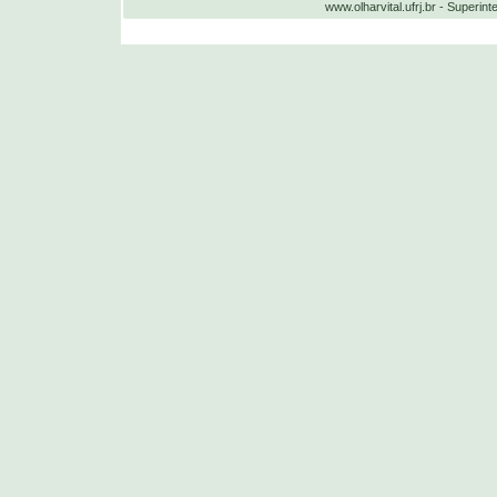
www.olharvital.ufrj.br - Supe