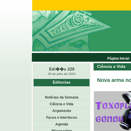
Página Inicial
Ciência e Vida
Edi��o 226
29 de julho de 2010
Nova arma n
Editorias
Notícias da Semana
Ciência e Vida
Argumento
Faces e Interfaces
Agenda