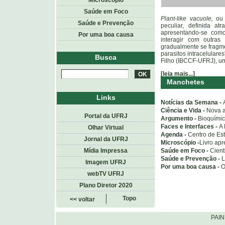
Microscópio
Saúde em Foco
Plant-like vacuole,
o
Saúde e Prevenção
peculiar, definida at
apresentando-se com
Por uma boa causa
interagir com outras
gradualmente se fragme
parasitos intracelulare
Busca
Filho (IBCCF-UFRJ), um
[leia mais...]
Manchetes
Links
Notícias da Semana -
Ciência e Vida -
Nova 
Portal da UFRJ
Argumento -
Bioquímic
Faces e Interfaces -
A 
Olhar Virtual
Agenda -
Centro de Est
Jornal da UFRJ
Microscópio -
Livro apr
Saúde em Foco -
Cient
Mídia Impressa
Saúde e Prevenção -
L
Imagem UFRJ
Por uma boa causa -
O
webTV UFRJ
Plano Diretor 2020
Topo
<< voltar
PAI