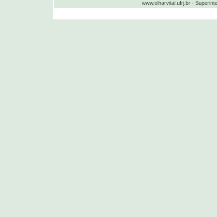
www.olharvital.ufrj.br - Supe