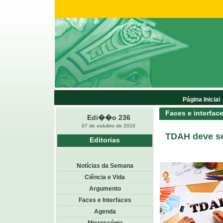
Página Inicial
Faces e interfac
Edi��o 236
07 de outubro de 2010
TDAH deve se
Editorias
Notícias da Semana
Ciência e Vida
Argumento
Faces e Interfaces
Agenda