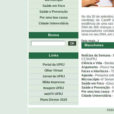
Microscópio
Saúde em Foco
Saúde e Prevenção
No dia 30 de setembro,
Por uma boa causa
cientistas da Cardiff
Cidade Universitária
existência de uma rai
DNA de 366 crianças 
pesquisadores constat
raras no seu DNA, em 
Busca
[leia mais...]
Manchetes
Links
Notícias da Semana -
CCS/UFRJ
Ciência e Vida -
Barata
Portal da UFRJ
Argumento -
Pouco mai
Olhar Virtual
Faces e Interfaces -
TD
Agenda -
Pesquisa sobr
Jornal da UFRJ
Microscópio -
IV Seman
Mídia Impressa
Saúde em Foco -
Educa
Saúde e Prevenção -
N
Imagem UFRJ
Por uma boa causa -
P
webTV UFRJ
Cidade Universitária -
Plano Diretor 2020
Topo
<< voltar
PAI