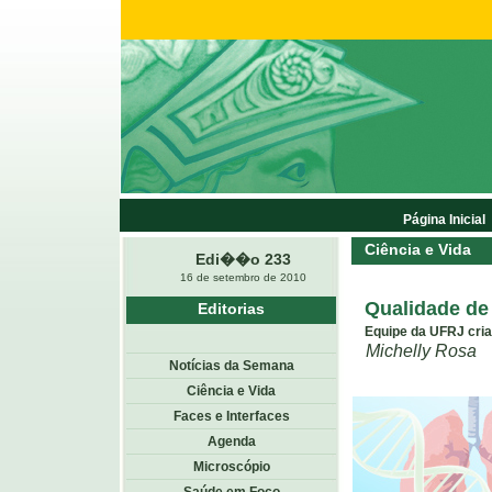
Página Inicial
Ciência e Vida
Edi��o 233
16 de setembro de 2010
Qualidade de
Editorias
Equipe da UFRJ cria
Michelly Rosa
Notícias da Semana
Ciência e Vida
Faces e Interfaces
Agenda
Microscópio