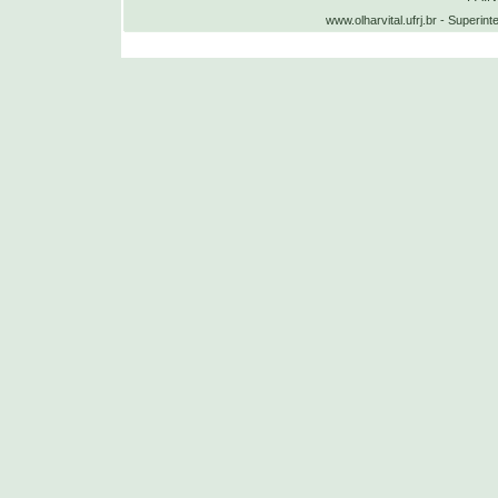
www.olharvital.ufrj.br - Supe