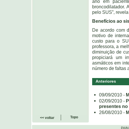
ano em pacient
broncodilatador. 
pelo SUS”, revela 
Benefícios ao si
De acordo com d
motivo de interna
custo para o SU
professora, a mel
diminuição de cu
propiciará um i
asmáticos em int
número de faltas a
Anteriores
09/09/2010 -
M
02/09/2010 -
P
presentes no
26/08/2010 -
M
Topo
<< voltar
PAI