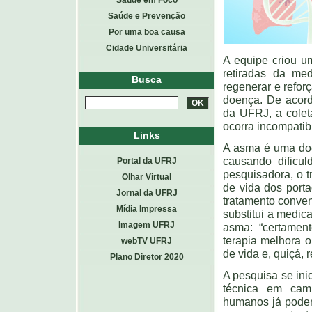
Saúde em Foco
Saúde e Prevenção
Por uma boa causa
Cidade Universitária
A equipe criou u
retiradas da me
Busca
regenerar e refor
doença. De acord
da UFRJ, a coleta
ocorra incompatibi
Links
A asma é uma doe
causando dificul
Portal da UFRJ
pesquisadora, o t
Olhar Virtual
de vida dos port
Jornal da UFRJ
tratamento conven
Mídia Impressa
substitui a medi
Imagem UFRJ
asma: “certament
terapia melhora o
webTV UFRJ
de vida e, quiçá,
Plano Diretor 2020
A pesquisa se ini
técnica em camu
humanos já podem