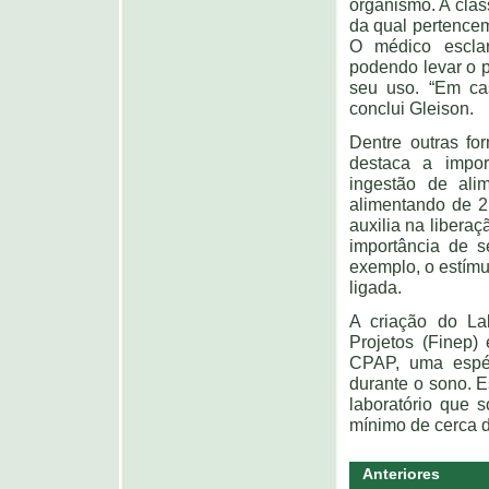
organismo. A class
da qual pertence
O médico escla
podendo levar o p
seu uso. “Em ca
conclui Gleison.
Dentre outras fo
destaca a impor
ingestão de ali
alimentando de 2 
auxilia na libera
importância de s
exemplo, o estímu
ligada.
A criação do La
Projetos (Finep) 
CPAP, uma espéc
durante o sono. E
laboratório que 
mínimo de cerca d
Anteriores