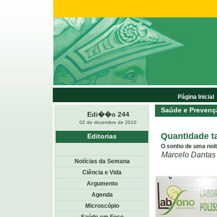
Página Inicial
Saúde e Prevenç
Edi��o 244
02 de dezembro de 2010
Quantidade t
Editorias
O sonho de uma noit
Marcelo Dantas
Notícias da Semana
Ciência e Vida
Argumento
Agenda
Microscópio