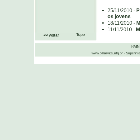
25/11/2010 -
P
os jovens
18/11/2010 -
M
11/11/2010 -
M
Topo
<< voltar
PAI
www.olharvital.ufrj.br - Supe