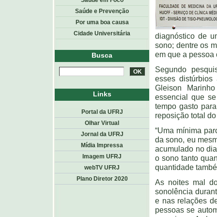
Saúde em Foco
Saúde e Prevenção
Por uma boa causa
Cidade Universitária
diagnóstico de u
sono; dentre os m
em que a pessoa d
Busca
Segundo pesquis
esses distúrbios
Gleison Marinho
Links
essencial que s
tempo gasto para
Portal da UFRJ
reposição total do
Olhar Virtual
“Uma mínima parc
Jornal da UFRJ
da sono, eu mesmo
Mídia Impressa
acumulado no dia 
Imagem UFRJ
o sono tanto quan
quantidade també
webTV UFRJ
Plano Diretor 2020
As noites mal d
sonolência durant
e nas relações d
pessoas se autom