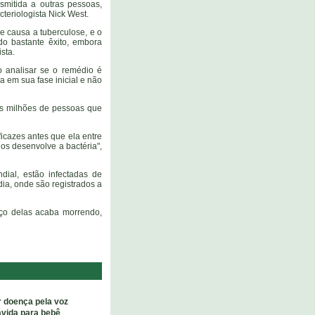
smitida a outras pessoas,
teriologista Nick West.
e causa a tuberculose, e o
do bastante êxito, embora
sta.
 analisar se o remédio é
 em sua fase inicial e não
ois milhões de pessoas que
icazes antes que ela entre
dos desenvolve a bactéria",
ial, estão infectadas de
dia, onde são registrados a
rço delas acaba morrendo,
 doença pela voz
ávida para bebê