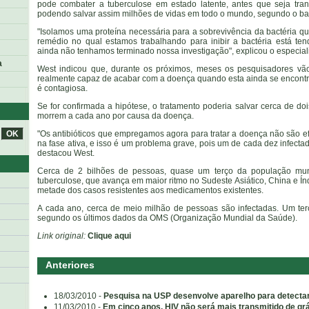
pode combater a tuberculose em estado latente, antes que seja tran
podendo salvar assim milhões de vidas em todo o mundo, segundo o bac
"Isolamos uma proteína necessária para a sobrevivência da bactéria qu
remédio no qual estamos trabalhando para inibir a bactéria está ten
ainda não tenhamos terminado nossa investigação", explicou o especiali
a
West indicou que, durante os próximos, meses os pesquisadores vão
realmente capaz de acabar com a doença quando esta ainda se encontra
é contagiosa.
Se for confirmada a hipótese, o tratamento poderia salvar cerca de d
morrem a cada ano por causa da doença.
"Os antibióticos que empregamos agora para tratar a doença não são ef
na fase ativa, e isso é um problema grave, pois um de cada dez infecta
destacou West.
Cerca de 2 bilhões de pessoas, quase um terço da população mund
tuberculose, que avança em maior ritmo no Sudeste Asiático, China e Ín
metade dos casos resistentes aos medicamentos existentes.
A cada ano, cerca de meio milhão de pessoas são infectadas. Um te
segundo os últimos dados da OMS (Organização Mundial da Saúde).
Link original:
Clique aqui
Anteriores
18/03/2010 -
Pesquisa na USP desenvolve aparelho para detectar
11/03/2010 -
Em cinco anos, HIV não será mais transmitido de gr