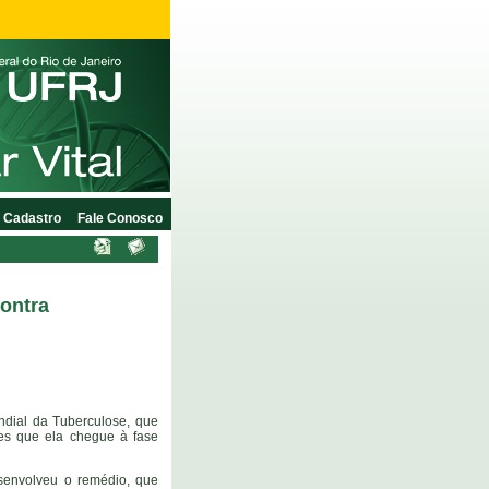
Cadastro
Fale Conosco
ontra
undial da Tuberculose, que
s que ela chegue à fase
senvolveu o remédio, que