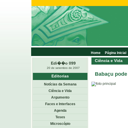
Home
Página Inicial
Ciência e Vida
Edi��o 099
20 de setembro de 2007
Babaçu pode 
Editorias
Notícias da Semana
Ciência e Vida
Argumento
Faces e Interfaces
Agenda
Teses
Microscópio