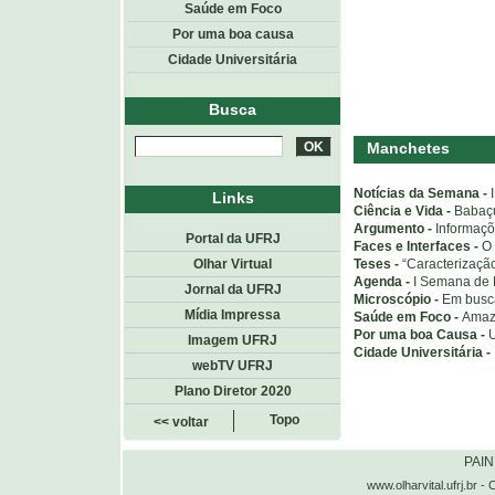
Saúde em Foco
Por uma boa causa
Cidade Universitária
Busca
Manchetes
Notícias da Semana -
Links
Ciência e Vida -
Babaçu
Argumento -
Informaçõ
Portal da UFRJ
Faces e Interfaces -
O 
Teses -
“Caracterizaçã
Olhar Virtual
Agenda -
I Semana de 
Jornal da UFRJ
Microscópio -
Em busca
Mídia Impressa
Saúde em Foco -
Amazô
Por uma boa Causa -
Imagem UFRJ
Cidade Universitária -
webTV UFRJ
Plano Diretor 2020
Topo
<< voltar
PAI
www.olharvital.ufrj.b