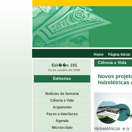
Home
Página Inicial
Ciência e Vida
Edi��o 191
01 de outubro de 2009
Novos projet
Editorias
hidrelétricas 
Notícias da Semana
Ciência e Vida
Argumento
Faces e Interfaces
Agenda
Microscópio