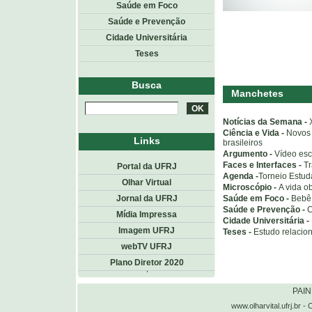
Saúde em Foco
Saúde e Prevenção
Cidade Universitária
Teses
Busca
Manchetes
Notícias da Semana -
Ciência e Vida -
Novos 
Links
brasileiros
Argumento -
Vídeo esc
Faces e Interfaces -
Tr
Portal da UFRJ
Agenda -
Torneio Estuda
Olhar Virtual
Microscópio -
A vida o
Saúde em Foco -
Bebê 
Jornal da UFRJ
Saúde e Prevenção -
C
Mídia Impressa
Cidade Universitária -
Imagem UFRJ
Teses -
Estudo relacio
webTV UFRJ
Plano Diretor 2020
Topo
<< voltar
PAI
www.olharvital.ufrj.b