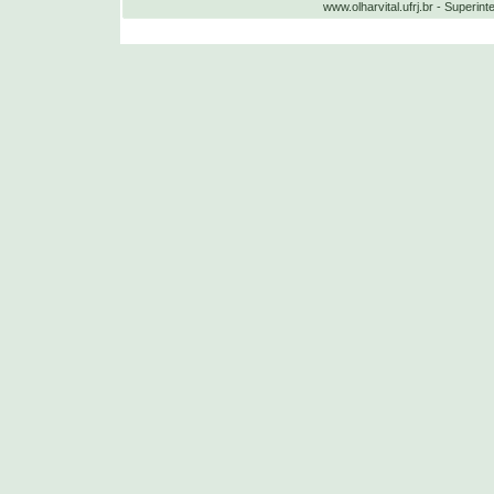
www.olharvital.ufrj.br - Supe