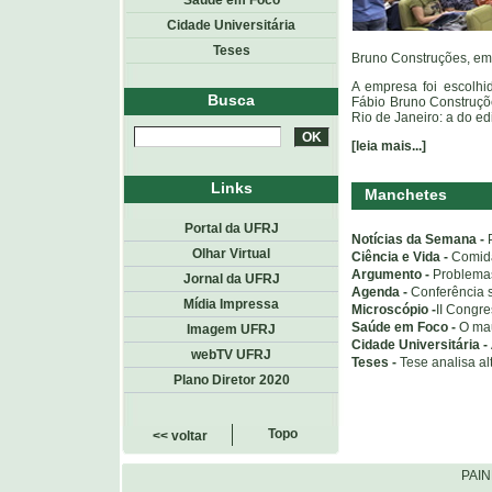
Saúde em Foco
Cidade Universitária
Teses
Bruno Construções, em
A empresa foi escolhid
Busca
Fábio Bruno Construçõe
Rio de Janeiro: a do edi
[leia mais...]
Links
Manchetes
Portal da UFRJ
Notícias da Semana -
Olhar Virtual
Ciência e Vida -
Comida
Argumento -
Problemas
Jornal da UFRJ
Agenda -
Conferência s
Mídia Impressa
Microscópio -
II Congre
Saúde em Foco -
O mau
Imagem UFRJ
Cidade Universitária -
webTV UFRJ
Teses -
Tese analisa a
Plano Diretor 2020
Topo
<< voltar
PAI