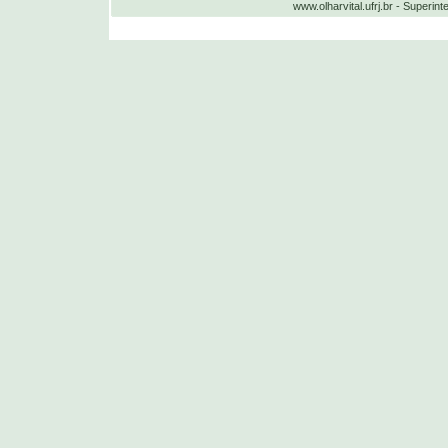
www.olharvital.ufrj.br - Supe