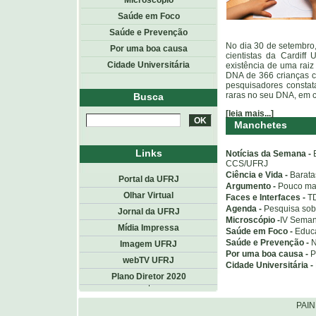
Microscópio
Saúde em Foco
Saúde e Prevenção
No dia 30 de setembro,
Por uma boa causa
cientistas da Cardiff
Cidade Universitária
existência de uma rai
DNA de 366 crianças 
pesquisadores constat
raras no seu DNA, em 
Busca
[leia mais...]
Manchetes
Links
Notícias da Semana -
CCS/UFRJ
Ciência e Vida -
Barata
Portal da UFRJ
Argumento -
Pouco mai
Olhar Virtual
Faces e Interfaces -
TD
Agenda -
Pesquisa sobr
Jornal da UFRJ
Microscópio -
IV Seman
Mídia Impressa
Saúde em Foco -
Educa
Saúde e Prevenção -
N
Imagem UFRJ
Por uma boa causa -
P
webTV UFRJ
Cidade Universitária -
Plano Diretor 2020
Topo
<< voltar
PAI