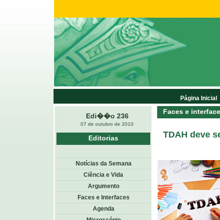
Página Inicial
Faces e interfac
Edi��o 236
07 de outubro de 2010
TDAH deve se
Editorias
Notícias da Semana
Ciência e Vida
Argumento
Faces e Interfaces
Agenda